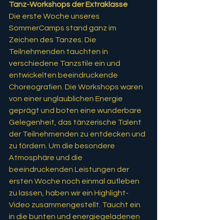
Tanz-Workshops der Extraklasse
Die erste Woche unseres 
SommerCamps stand ganz im 
Zeichen des Tanzes. Die 
Teilnehmenden tauchten in 
verschiedene Tanzstile ein und 
entwickelten beeindruckende 
Choreografien. Die Workshops waren 
von einer unglaublichen Energie 
geprägt und boten eine wunderbare 
Gelegenheit, das tänzerische Talent 
der Teilnehmenden zu entdecken und 
zu fördern. Um die besondere 
Atmosphäre und die 
beeindruckenden Leistungen der 
ersten Woche noch einmal aufleben 
zu lassen, haben wir ein Highlight-
Video zusammengestellt. Taucht ein 
in die bunten und energiegeladenen 