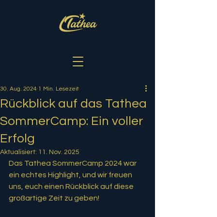
30. Aug. 2024
1 Min. Lesezeit
Rückblick auf das Tathea
SommerCamp: Ein voller
Erfolg
Aktualisiert:
11. Nov. 2025
Das Tathea SommerCamp 2024 war 
ein echtes Highlight, und wir freuen 
uns, euch einen Rückblick auf diese 
großartige Zeit zu geben! 