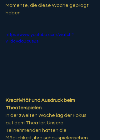
Momente, die diese Woche geprägt 
haben.
https://www.youtube.com/watch?
v=dcVdoBous2s
Kreativität und Ausdruck beim 
Theaterspielen
In der zweiten Woche lag der Fokus 
auf dem Theater. Unsere 
Teilnehmenden hatten die 
Möglichkeit, ihre schauspielerischen 