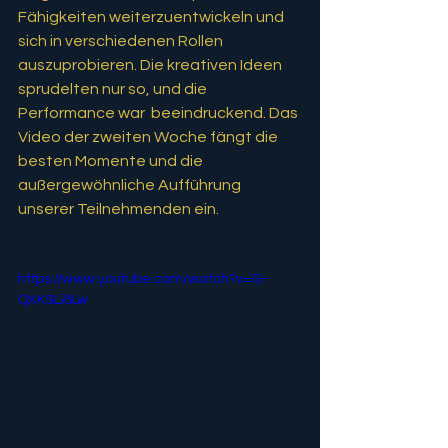
Fähigkeiten weiterzuentwickeln und 
sich in verschiedenen Rollen 
auszuprobieren. Die kreativen Ideen 
sprudelten nur so, und die 
Performance war  beeindruckend. Das 
Video der zweiten Woche fängt die 
besten Momente und die 
außergewöhnliche Aufführung 
unserer Teilnehmenden ein. 
https://www.youtube.com/watch?v=G-
QXKSLi8Lw