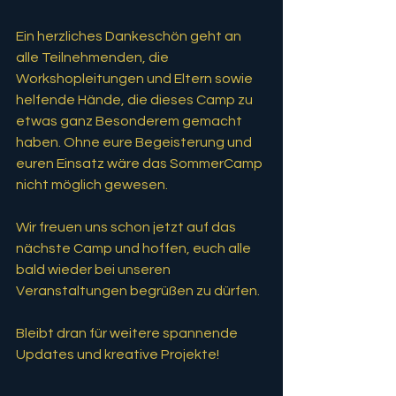
Ein herzliches Dankeschön geht an 
alle Teilnehmenden, die 
Workshopleitungen und Eltern sowie 
helfende Hände, die dieses Camp zu 
etwas ganz Besonderem gemacht 
haben. Ohne eure Begeisterung und 
euren Einsatz wäre das SommerCamp 
nicht möglich gewesen.
Wir freuen uns schon jetzt auf das 
nächste Camp und hoffen, euch alle 
bald wieder bei unseren 
Veranstaltungen begrüßen zu dürfen. 
Bleibt dran für weitere spannende 
Updates und kreative Projekte!