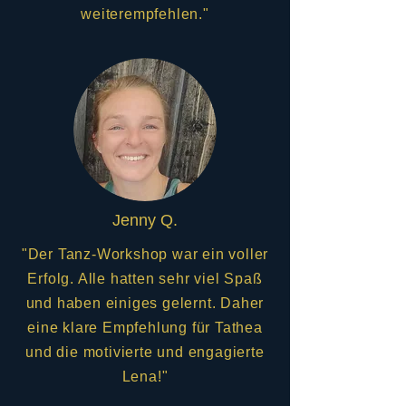
weiterempfehlen."
Jenny Q.
"Der Tanz-Workshop war ein voller
Erfolg. Alle hatten sehr viel Spaß
und haben einiges gelernt. Daher
eine klare Empfehlung für Tathea
und die motivierte und engagierte
Lena!"