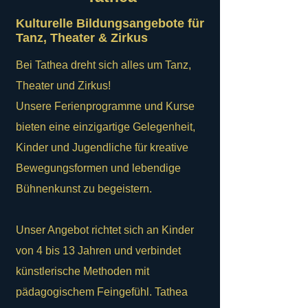
Kulturelle Bildungsangebote für
Tanz, Theater & Zirkus
Bei Tathea dreht sich alles um Tanz,
Theater und Zirkus!
Unsere Ferienprogramme und Kurse
bieten eine einzigartige Gelegenheit,
Kinder und Jugendliche für kreative
Bewegungsformen und lebendige
Bühnenkunst zu begeistern.
Unser Angebot richtet sich an Kinder
von 4 bis 13 Jahren und verbindet
künstlerische Methoden mit
pädagogischem Feingefühl. Tathea