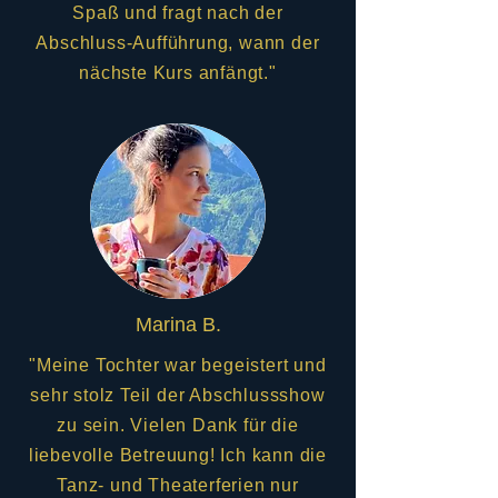
Spaß und fragt nach der
Abschluss-Aufführung, wann der
nächste Kurs anfängt."
Marina B.
"Meine Tochter war begeistert und
sehr stolz Teil der Abschlussshow
zu sein. Vielen Dank für die
liebevolle Betreuung! Ich kann die
Tanz- und Theaterferien nur