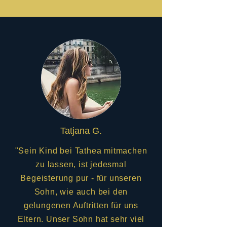
Tatjana G.
"Sein Kind bei Tathea mitmachen
zu lassen, ist jedesmal
Begeisterung pur - für unseren
Sohn, wie auch bei den
gelungenen Auftritten für uns
Eltern. Unser Sohn hat sehr viel