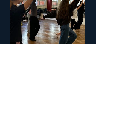
Tanz
HipHop, Jazzdance und weitere Tänze entdecken