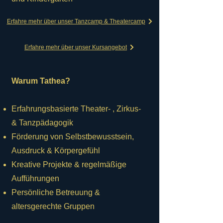
Erfahre mehr über unser Tanzcamp & Theatercamp
Erfahre mehr über unser Kursangebot
Warum Tathea?
Erfahrungsbasierte Theater- , Zirkus-
& Tanzpädagogik
Förderung von Selbstbewusstsein,
Ausdruck & Körpergefühl
Kreative Projekte & regelmäßige
Aufführungen
Persönliche Betreuung &
altersgerechte Gruppen