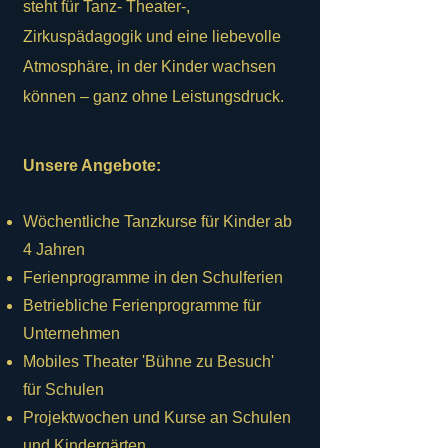
steht für Tanz- Theater-,
Zirkuspädagogik und eine liebevolle
Atmosphäre, in der Kinder wachsen
können – ganz ohne Leistungsdruck.
Unsere Angebote:
Wöchentliche Tanzkurse für Kinder ab
4 Jahren
Ferienprogramme in den Schulferien
Betriebliche Ferienprogramme für
Unternehmen
Mobiles Theater 'Bühne zu Besuch'
für Schulen
Projektwochen und Kurse an Schulen
und Kindergärten