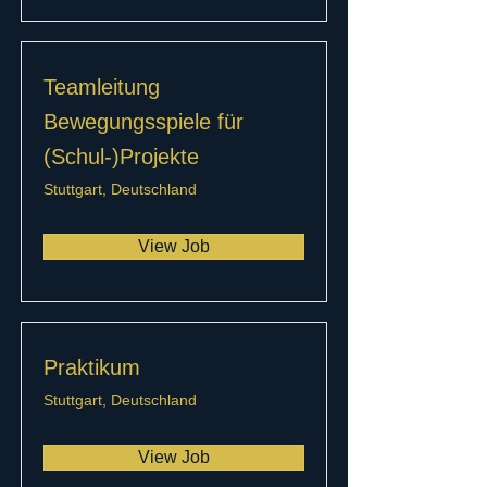
Teamleitung
Bewegungsspiele für
(Schul-)Projekte
Stuttgart, Deutschland
View Job
Praktikum
Stuttgart, Deutschland
View Job