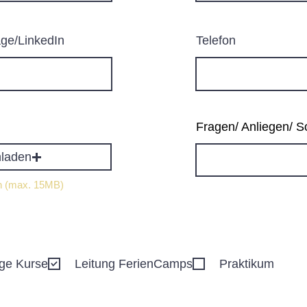
ge/LinkedIn
Telefon
Fragen/ Anliegen/ S
hladen
en (max. 15MB)
ige Kurse
Leitung FerienCamps
Praktikum