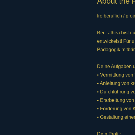
About the 
freiberuflich / pr
Bei Tathea bist d
entwickelst! Für 
Pädagogik mitbri
Deine Aufgaben 
• Vermittlung von
• Anleitung von k
• Durchführung v
• Erarbeitung von
• Förderung von K
• Gestaltung ein
Dein Profil: