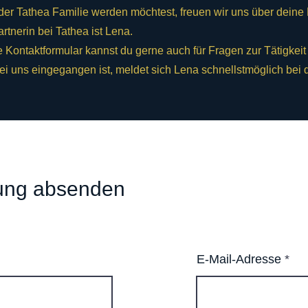
der Tathea Familie werden möchtest, freuen wir uns über dein
tnerin bei Tathea ist Lena.
 Kontaktformular kannst du gerne auch für Fragen zur Tätigkei
ei uns eingegangen ist, meldet sich Lena schnellstmöglich bei d
ung absenden
E-Mail-Adresse